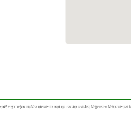
১০৯
শিশু সহায
১৬১
বাংলাদেশ ক
০১৯
মাদকদ্রব্য 
১৬১
ষ্ট দপ্তর কর্তৃক নিয়মিত হালনাগাদ করা হয়। তথ্যের যথার্থতা, নির্ভুলতা ও নির্ভরযোগ্যতা নিশ্
জরুরী অভ্