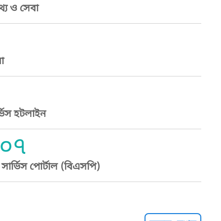
্য ও সেবা
া
্ভিস হটলাইন
০৭
ার্ভিস পোর্টাল (বিএসপি)
্ট হেল্পলাইন