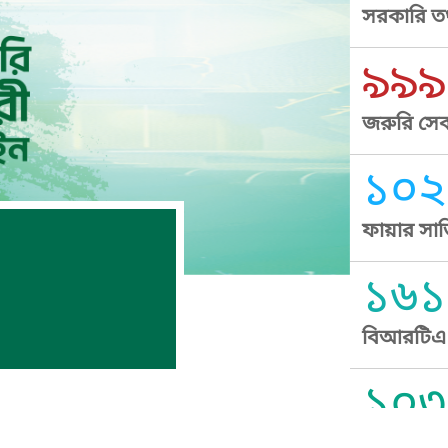
সরকারি তথ
৯৯৯
জরুরি সেব
১০২
ফায়ার সার
১৬১
বিআরটিএ স
১০৩
সুপ্রীম কোর