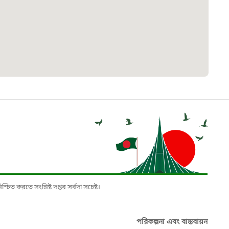
৮
়তা লাইন
০৯
র্মচারী কল্যাণ বোর্ড হটলাইন
০৮৮৮৮৮৮৮
নিয়ন্ত্রণ হটলাইন
১৩
চিত করতে সংশ্লিষ্ট দপ্তর সর্বদা সচেষ্ট।
যন্তরীণ নৌ-পরিবহন হটলাইন
পরিকল্পনা এবং বাস্তবায়ন