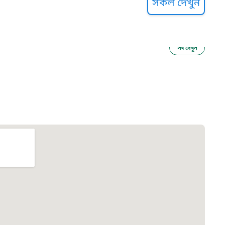
সকল দেখুন
সব দেখুন
ু নির্যাতন প্রতিরোধ
আগাম বার্তা
২২
 সেবা