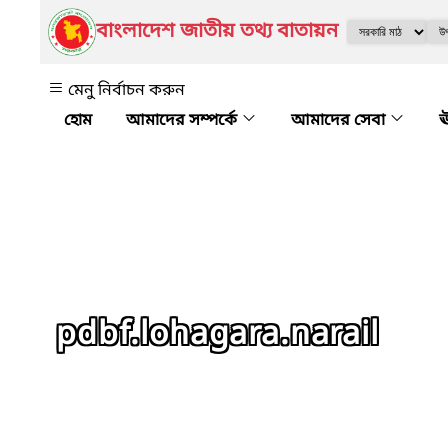
বাংলাদেশ জাতীয় তথ্য বাতায়ন
মেনু নির্বাচন করুন
আমাদের সম্পর্কে
আমাদের সেবা
ঊ
pdbf.lohagara.narail