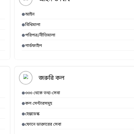
আইন
বিধিমালা
পরিপত্র/নীতিমালা
গার্ডফাইল
জরুরি কল
৩৩৩ থেকে তথ্য-সেবা
কল সেন্টারসমূহ
হেল্পডেস্ক
ফোনে ডাক্তারের সেবা